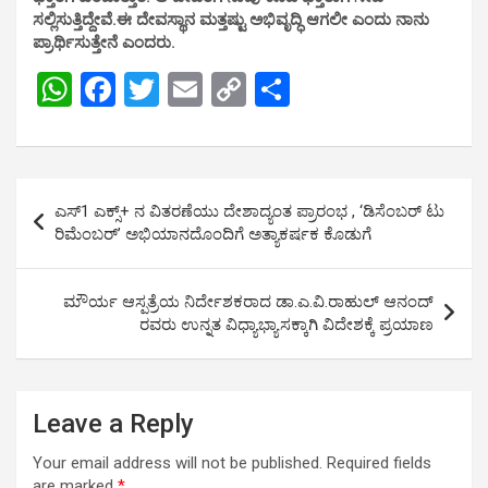
ಸಲ್ಲಿಸುತ್ತಿದ್ದೇವೆ.ಈ ದೇವಸ್ಥಾನ ಮತ್ತಷ್ಟು ಅಭಿವೃದ್ಧಿ ಆಗಲೀ ಎಂದು ನಾನು
ಪ್ರಾರ್ಥಿಸುತ್ತೇನೆ ಎಂದರು.
W
F
T
E
C
S
h
a
wi
m
o
h
at
ce
tt
ail
py
ar
s
b
er
Li
e
Post
ಎಸ್1 ಎಕ್ಸ್+ ನ ವಿತರಣೆಯು ದೇಶಾದ್ಯಂತ ಪ್ರಾರಂಭ , ‘ಡಿಸೆಂಬರ್ ಟು
A
o
n
navigation
ರಿಮೆಂಬರ್’ ಅಭಿಯಾನದೊಂದಿಗೆ ಅತ್ಯಾಕರ್ಷಕ ಕೊಡುಗೆ
p
o
k
p
k
ಮೌರ್ಯ ಆಸ್ಪತ್ರೆಯ ನಿರ್ದೇಶಕರಾದ ಡಾ.ಎ.ವಿ.ರಾಹುಲ್ ಆನಂದ್
ರವರು ಉನ್ನತ ವಿಧ್ಯಾಭ್ಯಾಸಕ್ಕಾಗಿ ವಿದೇಶಕ್ಕೆ ಪ್ರಯಾಣ
Leave a Reply
Your email address will not be published.
Required fields
are marked
*