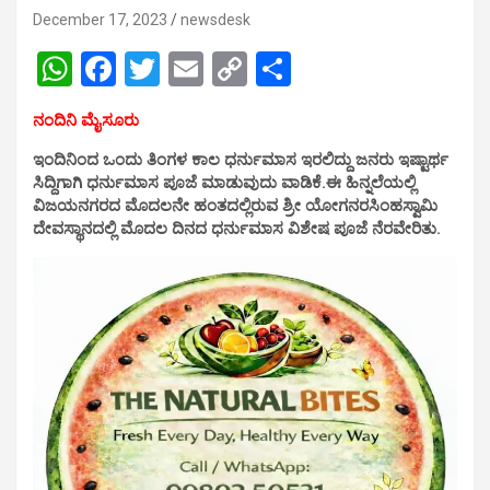
December 17, 2023
newsdesk
W
F
T
E
C
S
h
a
wi
m
o
h
ನಂದಿನಿ ಮೈಸೂರು
at
ce
tt
ail
py
ar
ಇಂದಿನಿಂದ ಒಂದು ತಿಂಗಳ ಕಾಲ ಧರ್ನುಮಾಸ ಇರಲಿದ್ದು ಜನರು ಇಷ್ಟಾರ್ಥ
s
b
er
Li
e
ಸಿದ್ದಿಗಾಗಿ ಧರ್ನುಮಾಸ ಪೂಜೆ ಮಾಡುವುದು ವಾಡಿಕೆ.ಈ ಹಿನ್ನಲೆಯಲ್ಲಿ
A
o
n
ವಿಜಯನಗರದ ಮೊದಲನೇ ಹಂತದಲ್ಲಿರುವ ಶ್ರೀ ಯೋಗನರಸಿಂಹಸ್ವಾಮಿ
ದೇವಸ್ಥಾನದಲ್ಲಿ ಮೊದಲ ದಿನದ ಧರ್ನುಮಾಸ ವಿಶೇಷ ಪೂಜೆ ನೆರವೇರಿತು.
p
o
k
p
k