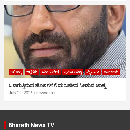
ಆರೋಗ್ಯ
ಜಿಲ್ಲೆಗಳು
ದೇಶ-ವಿದೇಶ
ಪ್ರಮುಖ ಸುದ್ದಿ
ಮೈಸೂರು
ರಾಜಕೀಯ
ಒಣಗುತ್ತಿರುವ ಹೊಲಗಳಿಗೆ ಮರುಜೀವ ನೀಡುವ ಜಾಣ್ಮೆ
July 29, 2026
newsdesk
Bharath News TV