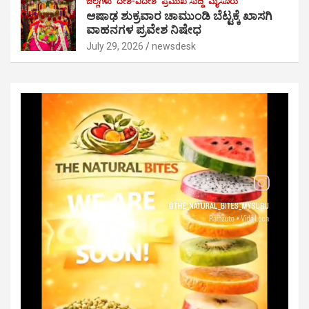
ಜಿಲ್ಲೆಗಳು
ದೇಶ-ವಿದೇಶ
ಪ್ರಮುಖ ಸುದ್ದಿ
ಮೈಸೂರು
ಆಷಾಢ ಶುಕ್ರವಾರ ಚಾಮುಂಡಿ ಬೆಟ್ಟಕ್ಕೆ ಖಾಸಗಿ
ವಾಹನಗಳ ಪ್ರವೇಶ ನಿಷೇಧ
July 29, 2026
newsdesk