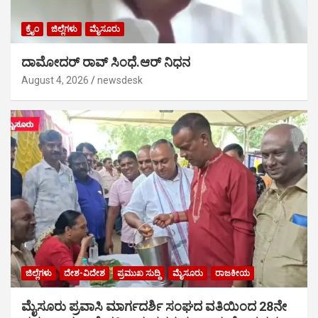
ಕ್ರೈಂ
ಜಿಲ್ಲೆಗಳು
ಮೈಸೂರು
ದಾಮೋದರ್ ರಾವ್ ಸಿಂಧೆ.ಆರ್ ನಿಧನ
August 4, 2026
newsdesk
ಜಿಲ್ಲೆಗಳು
ದೇಶ-ವಿದೇಶ
ಪ್ರಮುಖ ಸುದ್ದಿ
ಮೈಸೂರು
ರಾಜಕೀಯ
ಮೈಸೂರು ಪ್ರವಾಸಿ ಮಾರ್ಗದರ್ಶಿ ಸಂಘದ ವತಿಯಿಂದ 28ನೇ