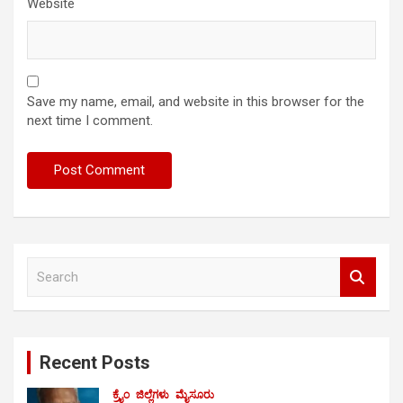
Website
Save my name, email, and website in this browser for the
next time I comment.
S
e
a
r
c
Recent Posts
h
ಕ್ರೈಂ
ಜಿಲ್ಲೆಗಳು
ಮೈಸೂರು