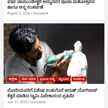
ವರ್ಷ ಚಾಮುಂಡೇಶ್ವರಿ ಅಮ್ಮನವರ ಪೂಜಾ ಮಹೋತ್ಸವದ
ಹಾಗೂ ಅನ್ನ ಸಂತರ್ಪಣೆ
August 3, 2026
newsdesk
ಜಿಲ್ಲೆಗಳು
ದೇಶ-ವಿದೇಶ
ಪ್ರಮುಖ ಸುದ್ದಿ
ಮೈಸೂರು
ರಾಜಕೀಯ
ಮೋದಿಯವರಿಗೆ ವಿಶೇಷ ಉಡುಗೊರೆ ಅರುಣ್ ಯೋಗಿರಾಜ್
ಕೆತ್ತನೆ ಮಾಡಿದ ಸ್ವಾಮಿ ವಿವೇಕಾನಂದ ಪ್ರತಿಮೆ!
July 31, 2026
newsdesk