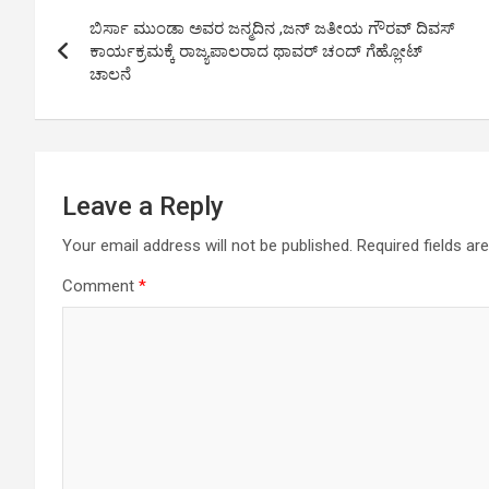
Post
A
o
n
ಬಿರ್ಸಾ ಮುಂಡಾ ಅವರ ಜನ್ಮದಿನ ,ಜನ್ ಜತೀಯ ಗೌರವ್ ದಿವಸ್
navigation
p
o
k
ಕಾರ್ಯಕ್ರಮಕ್ಕೆ ರಾಜ್ಯಪಾಲರಾದ ಥಾವರ್ ಚಂದ್ ಗೆಹ್ಲೋಟ್
ಚಾಲನೆ
p
k
Leave a Reply
Your email address will not be published.
Required fields a
Comment
*