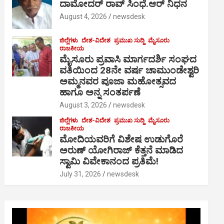
ದಾಮೋದರ್ ರಾವ್ ಸಿಂಧೆ.ಆರ್ ನಿಧನ
August 4, 2026
newsdesk
ಜಿಲ್ಲೆಗಳು
ದೇಶ-ವಿದೇಶ
ಪ್ರಮುಖ ಸುದ್ದಿ
ಮೈಸೂರು
ರಾಜಕೀಯ
ಮೈಸೂರು ಪ್ರವಾಸಿ ಮಾರ್ಗದರ್ಶಿ ಸಂಘದ
ವತಿಯಿಂದ 28ನೇ ವರ್ಷ ಚಾಮುಂಡೇಶ್ವರಿ
ಅಮ್ಮನವರ ಪೂಜಾ ಮಹೋತ್ಸವದ
ಹಾಗೂ ಅನ್ನ ಸಂತರ್ಪಣೆ
August 3, 2026
newsdesk
ಜಿಲ್ಲೆಗಳು
ದೇಶ-ವಿದೇಶ
ಪ್ರಮುಖ ಸುದ್ದಿ
ಮೈಸೂರು
ರಾಜಕೀಯ
ಮೋದಿಯವರಿಗೆ ವಿಶೇಷ ಉಡುಗೊರೆ
ಅರುಣ್ ಯೋಗಿರಾಜ್ ಕೆತ್ತನೆ ಮಾಡಿದ
ಸ್ವಾಮಿ ವಿವೇಕಾನಂದ ಪ್ರತಿಮೆ!
July 31, 2026
newsdesk