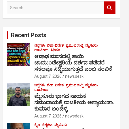
S
e
a
r
c
Recent Posts
h
ಜಿಲ್ಲೆಗಳು
ದೇಶ-ವಿದೇಶ
ಪ್ರಮುಖ ಸುದ್ದಿ
ಮೈಸೂರು
ರಾಜಕೀಯ
ಸಿನಿಮಾ
ಆಷಾಢ ಮಾಸದಲ್ಲಿ ತಾಯಿ
ಚಾಮುಂಡೇಶ್ವರಿಯ ದರ್ಶನ ಪಡೆದರೆ
ಸಕಲವೂ ಸಿದ್ಧಿಯಾಗುತ್ತದೆ ಎಂಬ ನಂಬಿಕೆ
August 7, 2026
newsdesk
ಜಿಲ್ಲೆಗಳು
ದೇಶ-ವಿದೇಶ
ಪ್ರಮುಖ ಸುದ್ದಿ
ಮೈಸೂರು
ರಾಜಕೀಯ
ಮೈಸೂರು ಭಾಗದ ನಾಯಕ
ಸಮುದಾಯಕ್ಕೆ ರಾಜಕೀಯ ಅನ್ಯಾಯ:ಡಾ.
ಕುಮಾರ ಬಂಡಳ್ಳಿ
August 7, 2026
newsdesk
ಕ್ರೈಂ
ಜಿಲ್ಲೆಗಳು
ಮೈಸೂರು