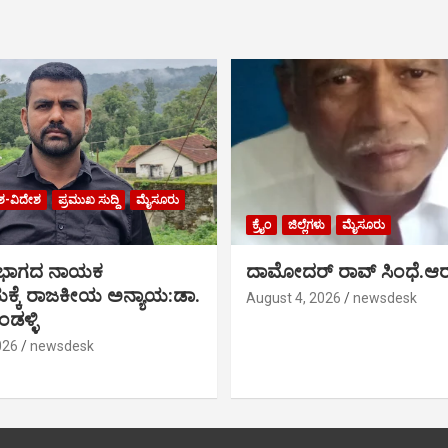
ಶ-ವಿದೇಶ
ಪ್ರಮುಖ ಸುದ್ದಿ
ಮೈಸೂರು
ಕ್ರೈಂ
ಜಿಲ್ಲೆಗಳು
ಮೈಸೂರು
 ಭಾಗದ ನಾಯಕ
ದಾಮೋದರ್ ರಾವ್ ಸಿಂಧೆ.ಆರ
್ಕೆ ರಾಜಕೀಯ ಅನ್ಯಾಯ:ಡಾ.
August 4, 2026
newsdesk
ಡಳ್ಳಿ
026
newsdesk