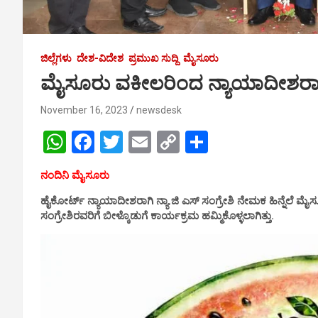
ಜಿಲ್ಲೆಗಳು
ದೇಶ-ವಿದೇಶ
ಪ್ರಮುಖ ಸುದ್ದಿ
ಮೈಸೂರು
ಮೈಸೂರು ವಕೀಲರಿಂದ ನ್ಯಾಯಾದೀಶರಾದ ಜ
November 16, 2023
newsdesk
W
F
T
E
C
S
h
a
wi
m
o
h
ನಂದಿನಿ ಮೈಸೂರು
at
ce
tt
ail
py
ar
ಹೈಕೋರ್ಟ್ ನ್ಯಾಯಾದೀಶರಾಗಿ ನ್ಯಾ.ಜಿ ಎಸ್ ಸಂಗ್ರೇಶಿ ನೇಮಕ ಹಿನ್ನೆಲೆ
ಮೈಸೂ
s
b
er
Li
e
ಸಂಗ್ರೇಶಿರವರಿಗೆ ಬೀಳ್ಕೊಡುಗೆ ಕಾರ್ಯಕ್ರಮ ಹಮ್ಮಿಕೊಳ್ಳಲಾಗಿತ್ತು.
A
o
n
p
o
k
p
k