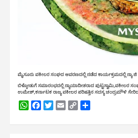
ಮೈಸೂರು ವಕೀಲರ ಸಂಘದ ಆವರಣದಲ್ಲಿ ನಡೆದ ಕಾರ್ಯಕ್ರಮದಲ್ಲಿ
ನ್ಯಾ.ಜ
ಬಿಳ್ಕೋಡುಗೆ ಸಮಾರಂಭದಲ್ಲಿ ನ್ಯಾಯಾದೀಶರಾದ ಪುಟ್ಟಸ್ವಾಮಿ,ವಕೀಲರ ಸಂಘದ
ಉಮೇಶ್,ಕರ್ನಾಟಕ ರಾಜ್ಯ ವಕೀಲರ ಪರಿಷತ್ತಿನ ಸದಸ್ಯ ಚಂದ್ರಮೌಳಿ ಸೇರಿದ
W
F
T
E
C
S
h
a
wi
m
o
h
at
ce
tt
ail
py
ar
s
b
er
Li
e