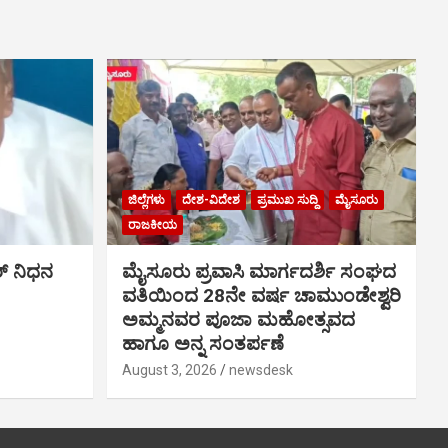
ಜಿಲ್ಲೆಗಳು
ದೇಶ-ವಿದೇಶ
ಪ್ರಮುಖ ಸುದ್ದಿ
ಮೈಸೂರು
ರಾಜಕೀಯ
್ ನಿಧನ
ಮೈಸೂರು ಪ್ರವಾಸಿ ಮಾರ್ಗದರ್ಶಿ ಸಂಘದ
ವತಿಯಿಂದ 28ನೇ ವರ್ಷ ಚಾಮುಂಡೇಶ್ವರಿ
ಅಮ್ಮನವರ ಪೂಜಾ ಮಹೋತ್ಸವದ
ಹಾಗೂ ಅನ್ನ ಸಂತರ್ಪಣೆ
August 3, 2026
newsdesk