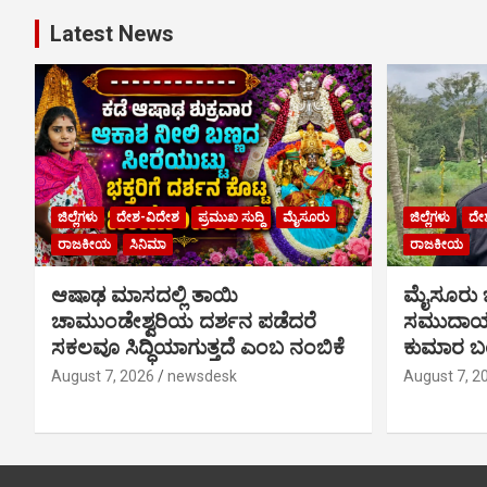
Latest News
ಜಿಲ್ಲೆಗಳು
ದೇಶ-ವಿದೇಶ
ಪ್ರಮುಖ ಸುದ್ದಿ
ಮೈಸೂರು
ಜಿಲ್ಲೆಗಳು
ದೇ
ರಾಜಕೀಯ
ಸಿನಿಮಾ
ರಾಜಕೀಯ
ಆಷಾಢ ಮಾಸದಲ್ಲಿ ತಾಯಿ
ಮೈಸೂರು
ಚಾಮುಂಡೇಶ್ವರಿಯ ದರ್ಶನ ಪಡೆದರೆ
ಸಮುದಾಯಕ
ಸಕಲವೂ ಸಿದ್ಧಿಯಾಗುತ್ತದೆ ಎಂಬ ನಂಬಿಕೆ
ಕುಮಾರ ಬಂ
August 7, 2026
newsdesk
August 7, 2