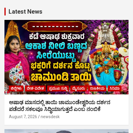
Latest News
ಜಿಲ್ಲೆಗಳು
ದೇಶ-ವಿದೇಶ
ಪ್ರಮುಖ ಸುದ್ದಿ
ಮೈಸೂರು
ರಾಜಕೀಯ
ಸಿನಿಮಾ
ಆಷಾಢ ಮಾಸದಲ್ಲಿ ತಾಯಿ ಚಾಮುಂಡೇಶ್ವರಿಯ ದರ್ಶನ
ಪಡೆದರೆ ಸಕಲವೂ ಸಿದ್ಧಿಯಾಗುತ್ತದೆ ಎಂಬ ನಂಬಿಕೆ
August 7, 2026
newsdesk