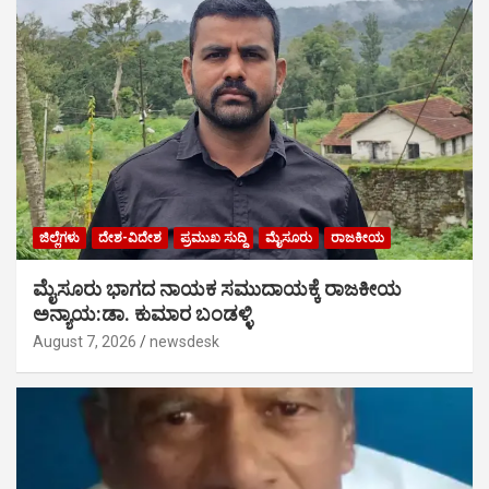
ಜಿಲ್ಲೆಗಳು
ದೇಶ-ವಿದೇಶ
ಪ್ರಮುಖ ಸುದ್ದಿ
ಮೈಸೂರು
ರಾಜಕೀಯ
ಮೈಸೂರು ಭಾಗದ ನಾಯಕ ಸಮುದಾಯಕ್ಕೆ ರಾಜಕೀಯ
ಅನ್ಯಾಯ:ಡಾ. ಕುಮಾರ ಬಂಡಳ್ಳಿ
August 7, 2026
newsdesk