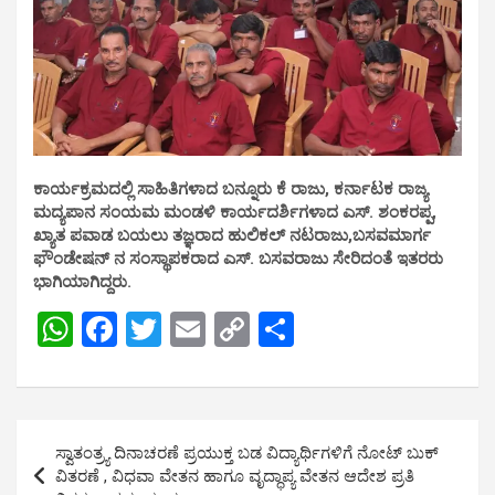
ಕಾರ್ಯಕ್ರಮದಲ್ಲಿ ಸಾಹಿತಿಗಳಾದ ಬನ್ನೂರು ಕೆ ರಾಜು‌, ಕರ್ನಾಟಕ ರಾಜ್ಯ
ಮದ್ಯಪಾನ ಸಂಯಮ ಮಂಡಳಿ ಕಾರ್ಯದರ್ಶಿಗಳಾದ ಎಸ್. ಶಂಕರಪ್ಪ,
ಖ್ಯಾತ ಪವಾಡ ಬಯಲು ತಜ್ಞರಾದ ಹುಲಿಕಲ್ ನಟರಾಜು,ಬಸವಮಾರ್ಗ
ಫೌಂಡೇಷನ್ ನ ಸಂಸ್ಥಾಪಕರಾದ ಎಸ್. ಬಸವರಾಜು ಸೇರಿದಂತೆ ಇತರರು
ಭಾಗಿಯಾಗಿದ್ದರು.
W
F
T
E
C
S
h
a
wi
m
o
h
at
ce
tt
ail
py
ar
s
b
er
Li
e
Post
ಸ್ವಾತಂತ್ರ್ಯ ದಿನಾಚರಣೆ ಪ್ರಯುಕ್ತ ಬಡ ವಿದ್ಯಾರ್ಥಿಗಳಿಗೆ ನೋಟ್ ಬುಕ್
A
o
n
navigation
ವಿತರಣೆ , ವಿಧವಾ ವೇತನ ಹಾಗೂ ವೃದ್ಧಾಪ್ಯ ವೇತನ ಆದೇಶ ಪ್ರತಿ