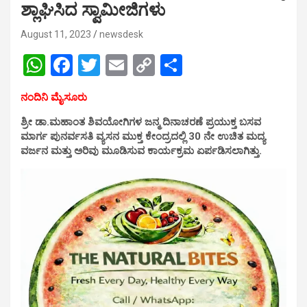
ಶ್ಲಾಘಿಸಿದ ಸ್ವಾಮೀಜಿಗಳು
August 11, 2023
newsdesk
W
F
T
E
C
S
h
a
wi
m
o
h
ನಂದಿನಿ ಮೈಸೂರು
at
ce
tt
ail
py
ar
ಶ್ರೀ ಡಾ.ಮಹಾಂತ ಶಿವಯೋಗಿಗಳ ಜನ್ಮ ದಿನಾಚರಣೆ ಪ್ರಯುಕ್ತ ಬಸವ
s
b
er
Li
e
ಮಾರ್ಗ ಪುನರ್ವಸತಿ ವ್ಯಸನ ಮುಕ್ತ ಕೇಂದ್ರದಲ್ಲಿ 30 ನೇ ಉಚಿತ ಮದ್ಯ
A
o
n
ವರ್ಜನ ಮತ್ತು ಅರಿವು ಮೂಡಿಸುವ ಕಾರ್ಯಕ್ರಮ ಏರ್ಪಡಿಸಲಾಗಿತ್ತು.
p
o
k
p
k