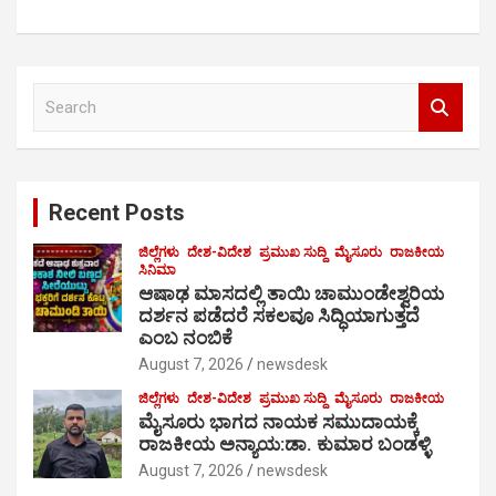
S
e
a
r
c
Recent Posts
h
ಜಿಲ್ಲೆಗಳು
ದೇಶ-ವಿದೇಶ
ಪ್ರಮುಖ ಸುದ್ದಿ
ಮೈಸೂರು
ರಾಜಕೀಯ
ಸಿನಿಮಾ
ಆಷಾಢ ಮಾಸದಲ್ಲಿ ತಾಯಿ ಚಾಮುಂಡೇಶ್ವರಿಯ
ದರ್ಶನ ಪಡೆದರೆ ಸಕಲವೂ ಸಿದ್ಧಿಯಾಗುತ್ತದೆ
ಎಂಬ ನಂಬಿಕೆ
August 7, 2026
newsdesk
ಜಿಲ್ಲೆಗಳು
ದೇಶ-ವಿದೇಶ
ಪ್ರಮುಖ ಸುದ್ದಿ
ಮೈಸೂರು
ರಾಜಕೀಯ
ಮೈಸೂರು ಭಾಗದ ನಾಯಕ ಸಮುದಾಯಕ್ಕೆ
ರಾಜಕೀಯ ಅನ್ಯಾಯ:ಡಾ. ಕುಮಾರ ಬಂಡಳ್ಳಿ
August 7, 2026
newsdesk