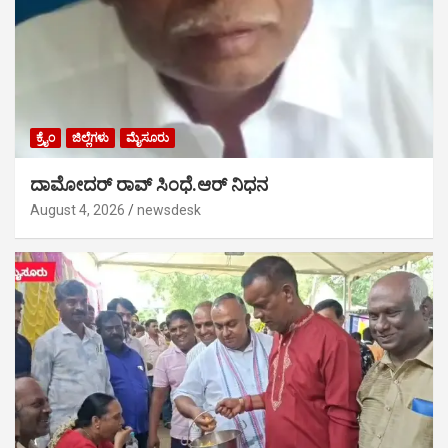
ಕ್ರೈಂ
ಜಿಲ್ಲೆಗಳು
ಮೈಸೂರು
ದಾಮೋದರ್ ರಾವ್ ಸಿಂಧೆ.ಆರ್ ನಿಧನ
August 4, 2026
newsdesk