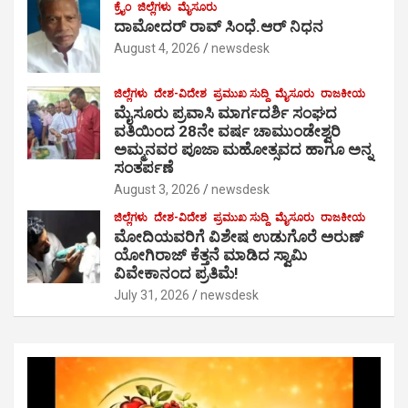
ಕ್ರೈಂ
ಜಿಲ್ಲೆಗಳು
ಮೈಸೂರು
ದಾಮೋದರ್ ರಾವ್ ಸಿಂಧೆ.ಆರ್ ನಿಧನ
August 4, 2026
newsdesk
ಜಿಲ್ಲೆಗಳು
ದೇಶ-ವಿದೇಶ
ಪ್ರಮುಖ ಸುದ್ದಿ
ಮೈಸೂರು
ರಾಜಕೀಯ
ಮೈಸೂರು ಪ್ರವಾಸಿ ಮಾರ್ಗದರ್ಶಿ ಸಂಘದ
ವತಿಯಿಂದ 28ನೇ ವರ್ಷ ಚಾಮುಂಡೇಶ್ವರಿ
ಅಮ್ಮನವರ ಪೂಜಾ ಮಹೋತ್ಸವದ ಹಾಗೂ ಅನ್ನ
ಸಂತರ್ಪಣೆ
August 3, 2026
newsdesk
ಜಿಲ್ಲೆಗಳು
ದೇಶ-ವಿದೇಶ
ಪ್ರಮುಖ ಸುದ್ದಿ
ಮೈಸೂರು
ರಾಜಕೀಯ
ಮೋದಿಯವರಿಗೆ ವಿಶೇಷ ಉಡುಗೊರೆ ಅರುಣ್
ಯೋಗಿರಾಜ್ ಕೆತ್ತನೆ ಮಾಡಿದ ಸ್ವಾಮಿ
ವಿವೇಕಾನಂದ ಪ್ರತಿಮೆ!
July 31, 2026
newsdesk