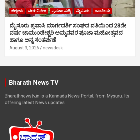
ಜಿಲ್ಲೆಗಳು
ದೇಶ-ವಿದೇಶ
ಪ್ರಮುಖ ಸುದ್ದಿ
ಮೈಸೂರು
ರಾಜಕೀಯ
ಮೈಸೂರು ಪ್ರವಾಸಿ ಮಾರ್ಗದರ್ಶಿ ಸಂಘದ ವತಿಯಿಂದ 28ನೇ
ವರ್ಷ ಚಾಮುಂಡೇಶ್ವರಿ ಅಮ್ಮನವರ ಪೂಜಾ ಮಹೋತ್ಸವದ
ಹಾಗೂ ಅನ್ನ ಸಂತರ್ಪಣೆ
August 3, 2026
newsdesk
Bharath News TV
Bharathnewstv.in is a Kannada News Portal. from Mysuru. Its
offering latest News updates.