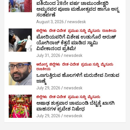
ವತಿಯಿಂದ 28ನೇ ವರ್ಷ ಚಾಮುಂಡೇಶ್ವರಿ
ಅಮ್ಮನವರ ಪೂಜಾ ಮಹೋತ್ಸವದ ಹಾಗೂ ಅನ್ನ
ಸಂತರ್ಪಣೆ
August 3, 2026
newsdesk
ಜಿಲ್ಲೆಗಳು
ದೇಶ-ವಿದೇಶ
ಪ್ರಮುಖ ಸುದ್ದಿ
ಮೈಸೂರು
ರಾಜಕೀಯ
ಮೋದಿಯವರಿಗೆ ವಿಶೇಷ ಉಡುಗೊರೆ ಅರುಣ್
ಯೋಗಿರಾಜ್ ಕೆತ್ತನೆ ಮಾಡಿದ ಸ್ವಾಮಿ
ವಿವೇಕಾನಂದ ಪ್ರತಿಮೆ!
July 31, 2026
newsdesk
ಆರೋಗ್ಯ
ಜಿಲ್ಲೆಗಳು
ದೇಶ-ವಿದೇಶ
ಪ್ರಮುಖ ಸುದ್ದಿ
ಮೈಸೂರು
ರಾಜಕೀಯ
ಒಣಗುತ್ತಿರುವ ಹೊಲಗಳಿಗೆ ಮರುಜೀವ ನೀಡುವ
ಜಾಣ್ಮೆ
July 29, 2026
newsdesk
ಜಿಲ್ಲೆಗಳು
ದೇಶ-ವಿದೇಶ
ಪ್ರಮುಖ ಸುದ್ದಿ
ಮೈಸೂರು
ಆಷಾಢ ಶುಕ್ರವಾರ ಚಾಮುಂಡಿ ಬೆಟ್ಟಕ್ಕೆ ಖಾಸಗಿ
ವಾಹನಗಳ ಪ್ರವೇಶ ನಿಷೇಧ
July 29, 2026
newsdesk