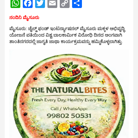
W
F
T
E
C
S
h
a
wi
m
o
h
ನಂದಿನಿ ಮೈಸೂರು
at
ce
tt
ail
py
ar
ಮೈಸೂರು: ಚೈಲ್ಡ್ ಫಂಡ್ ಇಂಟರ್ನ್ಯಾಷನಲ್ ಮೈಸೂರು ಮಕ್ಕಳ ಅಭಿವೃದ್ಧಿ
s
b
er
Li
e
ಯೋಜನೆ ವತಿಯಿಂದ ವಿಶ್ವ ಬಾಲಕಾರ್ಮಿಕ ವಿರೋಧಿ ದಿನದ ಅಂಗವಾಗಿ
A
o
n
ಶಾಂತಿನಗರದಲ್ಲಿ ಜಾಗೃತಿ ಜಾಥಾ ಕಾರ್ಯಕ್ರಮವನ್ನು ಹಮ್ಮಿಕೊಳ್ಳಲಾಗಿತ್ತು.
p
o
k
p
k