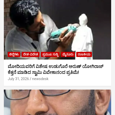
ಜಿಲ್ಲೆಗಳು
ದೇಶ-ವಿದೇಶ
ಪ್ರಮುಖ ಸುದ್ದಿ
ಮೈಸೂರು
ರಾಜಕೀಯ
ಮೋದಿಯವರಿಗೆ ವಿಶೇಷ ಉಡುಗೊರೆ ಅರುಣ್ ಯೋಗಿರಾಜ್
ಕೆತ್ತನೆ ಮಾಡಿದ ಸ್ವಾಮಿ ವಿವೇಕಾನಂದ ಪ್ರತಿಮೆ!
July 31, 2026
newsdesk