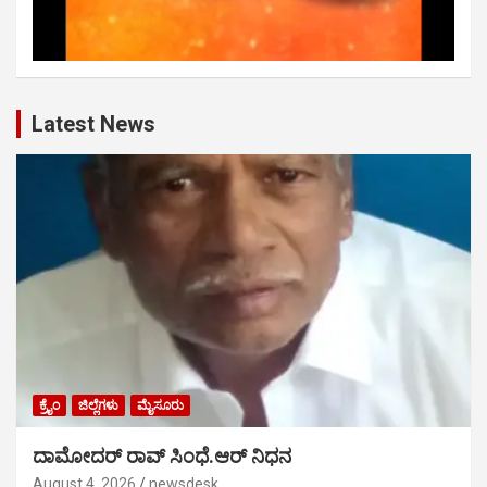
Latest News
ಕ್ರೈಂ
ಜಿಲ್ಲೆಗಳು
ಮೈಸೂರು
ದಾಮೋದರ್ ರಾವ್ ಸಿಂಧೆ.ಆರ್ ನಿಧನ
August 4, 2026
newsdesk