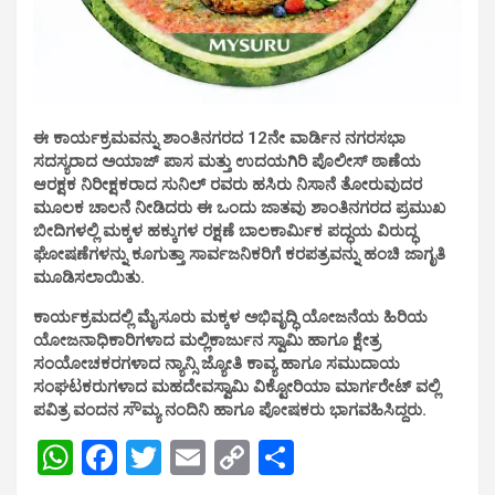
ಈ ಕಾರ್ಯಕ್ರಮವನ್ನು ಶಾಂತಿನಗರದ 12ನೇ ವಾರ್ಡಿನ ನಗರಸಭಾ
ಸದಸ್ಯರಾದ ಅಯಾಜ್ ಪಾಸ ಮತ್ತು ಉದಯಗಿರಿ ಪೊಲೀಸ್ ಠಾಣೆಯ
ಆರಕ್ಷಕ ನಿರೀಕ್ಷಕರಾದ ಸುನಿಲ್ ರವರು ಹಸಿರು ನಿಸಾನೆ ತೋರುವುದರ
ಮೂಲಕ ಚಾಲನೆ ನೀಡಿದರು ಈ ಒಂದು ಜಾತವು ಶಾಂತಿನಗರದ ಪ್ರಮುಖ
ಬೀದಿಗಳಲ್ಲಿ ಮಕ್ಕಳ ಹಕ್ಕುಗಳ ರಕ್ಷಣೆ ಬಾಲಕಾರ್ಮಿಕ ಪದ್ಧಯ ವಿರುದ್ಧ
ಘೋಷಣೆಗಳನ್ನು ಕೂಗುತ್ತಾ ಸಾರ್ವಜನಿಕರಿಗೆ ಕರಪತ್ರವನ್ನು ಹಂಚಿ ಜಾಗೃತಿ
ಮೂಡಿಸಲಾಯಿತು.
ಕಾರ್ಯಕ್ರಮದಲ್ಲಿ ಮೈಸೂರು ಮಕ್ಕಳ ಅಭಿವೃದ್ಧಿ ಯೋಜನೆಯ ಹಿರಿಯ
ಯೋಜನಾಧಿಕಾರಿಗಳಾದ ಮಲ್ಲಿಕಾರ್ಜುನ ಸ್ವಾಮಿ ಹಾಗೂ ಕ್ಷೇತ್ರ
ಸಂಯೋಚಕರಗಳಾದ ನ್ಯಾನ್ಸಿ ಜ್ಯೋತಿ ಕಾವ್ಯ ಹಾಗೂ ಸಮುದಾಯ
ಸಂಘಟಕರುಗಳಾದ ಮಹದೇವಸ್ವಾಮಿ ವಿಕ್ಟೋರಿಯಾ ಮಾರ್ಗರೇಟ್ ವಲ್ಲಿ
ಪವಿತ್ರ ವಂದನ ಸೌಮ್ಯ ನಂದಿನಿ ಹಾಗೂ ಪೋಷಕರು ಭಾಗವಹಿಸಿದ್ದರು.
W
F
T
E
C
S
h
a
wi
m
o
h