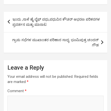
at
ce
tt
ail
py
ar
s
b
er
Li
e
Post
ಇಂದು ,ನಾಳೆ ಹೈ ಲೈಫ್ ವಧು,ವಧುವಿನ ಕೌಚರ್ ಆಭರಣ ಪರಿಕರಗಳ
A
o
n
navigation
ಪ್ರದರ್ಶನ ಮತ್ತು ಮಾರಾಟ
p
o
k
p
k
ಗ್ರಾಮ ಸಭೆಗಳ ಮುಖಾಂತರ ಪರಿಹಾರ ಸಾಧ್ಯ: ಭೂಮಿಪುತ್ರ ಚಂದನ್
ಗೌಡ
Leave a Reply
Your email address will not be published.
Required fields
are marked
*
Comment
*