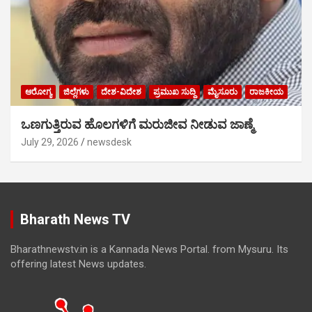
ಆರೋಗ್ಯ
ಜಿಲ್ಲೆಗಳು
ದೇಶ-ವಿದೇಶ
ಪ್ರಮುಖ ಸುದ್ದಿ
ಮೈಸೂರು
ರಾಜಕೀಯ
ಒಣಗುತ್ತಿರುವ ಹೊಲಗಳಿಗೆ ಮರುಜೀವ ನೀಡುವ ಜಾಣ್ಮೆ
July 29, 2026
newsdesk
Bharath News TV
Bharathnewstv.in is a Kannada News Portal. from Mysuru. Its
offering latest News updates.