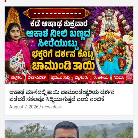
ಜಿಲ್ಲೆಗಳು
ದೇಶ-ವಿದೇಶ
ಪ್ರಮುಖ ಸುದ್ದಿ
ಮೈಸೂರು
ರಾಜಕೀಯ
ಸಿನಿಮಾ
ಆಷಾಢ ಮಾಸದಲ್ಲಿ ತಾಯಿ ಚಾಮುಂಡೇಶ್ವರಿಯ ದರ್ಶನ
ಪಡೆದರೆ ಸಕಲವೂ ಸಿದ್ಧಿಯಾಗುತ್ತದೆ ಎಂಬ ನಂಬಿಕೆ
August 7, 2026
newsdesk