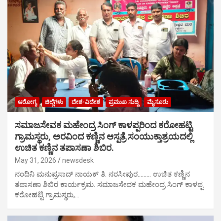
ಆರೋಗ್ಯ
ಜಿಲ್ಲೆಗಳು
ದೇಶ-ವಿದೇಶ
ಪ್ರಮುಖ ಸುದ್ದಿ
ಮೈಸೂರು
ಸಮಾಜಸೇವಕ ಮಹೇಂದ್ರ ಸಿಂಗ್ ಕಾಳಪ್ಪರಿಂದ ಕರೋಹಟ್ಟಿ
ಗ್ರಾಮಸ್ಥರು, ಅರವಿಂದ ಕಣ್ಣಿನ ಆಸ್ಪತ್ರೆ ಸಂಯುಕ್ತಾಶ್ರಯದಲ್ಲಿ
ಉಚಿತ ಕಣ್ಣಿನ ತಪಾಸಣಾ ಶಿಬಿರ.
May 31, 2026
newsdesk
ನಂದಿನಿ ಮನುಪ್ರಸಾದ್ ನಾಯಕ್ ತಿ. ನರಸೀಪುರ……… ಉಚಿತ ಕಣ್ಣಿನ
ತಪಾಸಣಾ ಶಿಬಿರ ಕಾರ್ಯಕ್ರಮ. ಸಮಾಜಸೇವಕ ಮಹೇಂದ್ರ ಸಿಂಗ್ ಕಾಳಪ್ಪ
ಕರೋಹಟ್ಟಿ ಗ್ರಾಮಸ್ಥರು,…