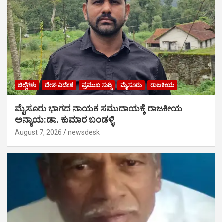
ಜಿಲ್ಲೆಗಳು
ದೇಶ-ವಿದೇಶ
ಪ್ರಮುಖ ಸುದ್ದಿ
ಮೈಸೂರು
ರಾಜಕೀಯ
ಮೈಸೂರು ಭಾಗದ ನಾಯಕ ಸಮುದಾಯಕ್ಕೆ ರಾಜಕೀಯ
ಅನ್ಯಾಯ:ಡಾ. ಕುಮಾರ ಬಂಡಳ್ಳಿ
August 7, 2026
newsdesk