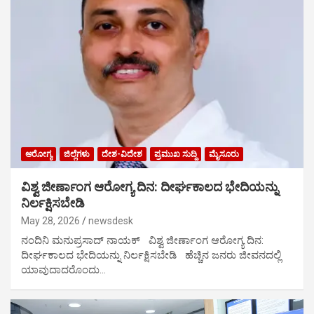
ಆರೋಗ್ಯ
ಜಿಲ್ಲೆಗಳು
ದೇಶ-ವಿದೇಶ
ಪ್ರಮುಖ ಸುದ್ದಿ
ಮೈಸೂರು
ವಿಶ್ವ ಜೀರ್ಣಾಂಗ ಆರೋಗ್ಯ ದಿನ: ದೀರ್ಘಕಾಲದ ಭೇದಿಯನ್ನು
ನಿರ್ಲಕ್ಷಿಸಬೇಡಿ
May 28, 2026
newsdesk
ನಂದಿನಿ ಮನುಪ್ರಸಾದ್ ನಾಯಕ್ ವಿಶ್ವ ಜೀರ್ಣಾಂಗ ಆರೋಗ್ಯ ದಿನ:
ದೀರ್ಘಕಾಲದ ಭೇದಿಯನ್ನು ನಿರ್ಲಕ್ಷಿಸಬೇಡಿ ಹೆಚ್ಚಿನ ಜನರು ಜೀವನದಲ್ಲಿ
ಯಾವುದಾದರೊಂದು…