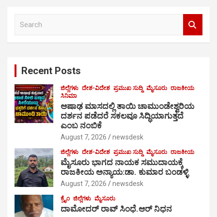
S
e
a
r
c
Recent Posts
h
ಜಿಲ್ಲೆಗಳು
ದೇಶ-ವಿದೇಶ
ಪ್ರಮುಖ ಸುದ್ದಿ
ಮೈಸೂರು
ರಾಜಕೀಯ
ಸಿನಿಮಾ
ಆಷಾಢ ಮಾಸದಲ್ಲಿ ತಾಯಿ ಚಾಮುಂಡೇಶ್ವರಿಯ
ದರ್ಶನ ಪಡೆದರೆ ಸಕಲವೂ ಸಿದ್ಧಿಯಾಗುತ್ತದೆ
ಎಂಬ ನಂಬಿಕೆ
August 7, 2026
newsdesk
ಜಿಲ್ಲೆಗಳು
ದೇಶ-ವಿದೇಶ
ಪ್ರಮುಖ ಸುದ್ದಿ
ಮೈಸೂರು
ರಾಜಕೀಯ
ಮೈಸೂರು ಭಾಗದ ನಾಯಕ ಸಮುದಾಯಕ್ಕೆ
ರಾಜಕೀಯ ಅನ್ಯಾಯ:ಡಾ. ಕುಮಾರ ಬಂಡಳ್ಳಿ
August 7, 2026
newsdesk
ಕ್ರೈಂ
ಜಿಲ್ಲೆಗಳು
ಮೈಸೂರು
ದಾಮೋದರ್ ರಾವ್ ಸಿಂಧೆ.ಆರ್ ನಿಧನ