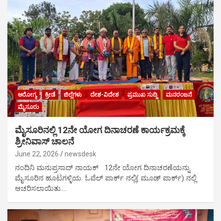
ಆರೋಗ್ಯ
ಕ್ರೀಡೆ
ಜಿಲ್ಲೆಗಳು
ದೇಶ-ವಿದೇಶ
ಪ್ರಮುಖ ಸುದ್ದಿ
ಮನರಂಜನೆ
ಮೈಸೂರು
ಮೈಸೂರಿನಲ್ಲಿ 12ನೇ ಯೋಗ ದಿನಾಚರಣೆ ಕಾರ್ಯಕ್ರಮಕ್ಕೆ
ಶ್ರೀನಿವಾಸ್ ಚಾಲನೆ
June 22, 2026
newsdesk
ನಂದಿನಿ ಮನುಪ್ರಸಾದ್ ನಾಯಕ್ 12ನೇ ಯೋಗ ದಿನಾಚರಣೆಯನ್ನು
ಮೈಸೂರಿನ ಹೂಟಗಳ್ಳಿಯ. ಓವೆಲ್ ಪಾರ್ಕ್ ನಲ್ಲಿ( ಮೂಡ್ ಪಾರ್ಕ್) ನಲ್ಲಿ
ಆಚರಿಸಲಾಯಿತು.…