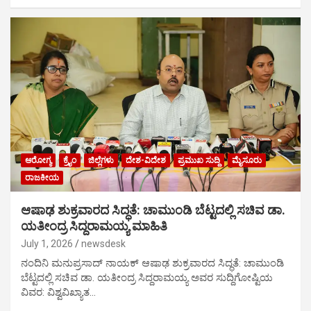
ಆರೋಗ್ಯ
ಕ್ರೈಂ
ಜಿಲ್ಲೆಗಳು
ದೇಶ-ವಿದೇಶ
ಪ್ರಮುಖ ಸುದ್ದಿ
ಮೈಸೂರು
ರಾಜಕೀಯ
ಆಷಾಢ ಶುಕ್ರವಾರದ ಸಿದ್ಧತೆ: ಚಾಮುಂಡಿ ಬೆಟ್ಟದಲ್ಲಿ ಸಚಿವ ಡಾ.
ಯತೀಂದ್ರ ಸಿದ್ದರಾಮಯ್ಯ ಮಾಹಿತಿ
July 1, 2026
newsdesk
ನಂದಿನಿ ಮನುಪ್ರಸಾದ್ ನಾಯಕ್ ಆಷಾಢ ಶುಕ್ರವಾರದ ಸಿದ್ಧತೆ: ಚಾಮುಂಡಿ
ಬೆಟ್ಟದಲ್ಲಿ ಸಚಿವ ಡಾ. ಯತೀಂದ್ರ ಸಿದ್ದರಾಮಯ್ಯ ಅವರ ಸುದ್ದಿಗೋಷ್ಟಿಯ
ವಿವರ: ವಿಶ್ವವಿಖ್ಯಾತ…