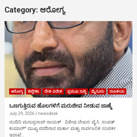
Category:
ಆರೋಗ್ಯ
ಆರೋಗ್ಯ
ಜಿಲ್ಲೆಗಳು
ದೇಶ-ವಿದೇಶ
ಪ್ರಮುಖ ಸುದ್ದಿ
ಮೈಸೂರು
ರಾಜಕೀಯ
ಒಣಗುತ್ತಿರುವ ಹೊಲಗಳಿಗೆ ಮರುಜೀವ ನೀಡುವ ಜಾಣ್ಮೆ
July 29, 2026
newsdesk
ನಂದಿನಿ ಮನುಪ್ರಸಾದ್ ನಾಯಕ್ ವಿಶೇಷ ಲೇಖನ :ವೈ.ಸಿ. ಸಂಪತ್
ಕುಮಾರ್* ಮುಖ್ಯ ವರದಿಗಾರ ವಾರ್ತಾ ಮತ್ತು ಸಾರ್ವಜನಿಕ ಸಂಪರ್ಕ
ಇಲಾಖೆ…