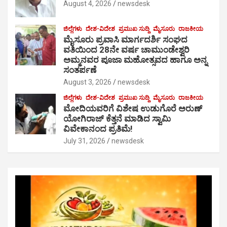
August 4, 2026
newsdesk
ಜಿಲ್ಲೆಗಳು
ದೇಶ-ವಿದೇಶ
ಪ್ರಮುಖ ಸುದ್ದಿ
ಮೈಸೂರು
ರಾಜಕೀಯ
ಮೈಸೂರು ಪ್ರವಾಸಿ ಮಾರ್ಗದರ್ಶಿ ಸಂಘದ
ವತಿಯಿಂದ 28ನೇ ವರ್ಷ ಚಾಮುಂಡೇಶ್ವರಿ
ಅಮ್ಮನವರ ಪೂಜಾ ಮಹೋತ್ಸವದ ಹಾಗೂ ಅನ್ನ
ಸಂತರ್ಪಣೆ
August 3, 2026
newsdesk
ಜಿಲ್ಲೆಗಳು
ದೇಶ-ವಿದೇಶ
ಪ್ರಮುಖ ಸುದ್ದಿ
ಮೈಸೂರು
ರಾಜಕೀಯ
ಮೋದಿಯವರಿಗೆ ವಿಶೇಷ ಉಡುಗೊರೆ ಅರುಣ್
ಯೋಗಿರಾಜ್ ಕೆತ್ತನೆ ಮಾಡಿದ ಸ್ವಾಮಿ
ವಿವೇಕಾನಂದ ಪ್ರತಿಮೆ!
July 31, 2026
newsdesk