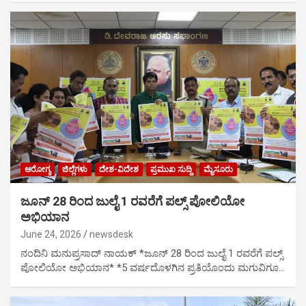
ಆರೋಗ್ಯ
ಜಿಲ್ಲೆಗಳು
ದೇಶ-ವಿದೇಶ
ಪ್ರಮುಖ ಸುದ್ದಿ
ಮೈಸೂರು
ಜೂನ್ 28 ರಿಂದ ಜುಲೈ 1 ರವರೆಗೆ ಪಲ್ಸ್ ಪೋಲಿಯೋ
ಅಭಿಯಾನ
June 24, 2026
newsdesk
ನಂದಿನಿ ಮನುಪ್ರಸಾದ್ ನಾಯಕ್ *ಜೂನ್ 28 ರಿಂದ ಜುಲೈ 1 ರವರೆಗೆ ಪಲ್ಸ್
ಪೋಲಿಯೋ ಅಭಿಯಾನ* *5 ವರ್ಷದೊಳಗಿನ ಪ್ರತಿಯೊಂದು ಮಗುವಿಗೂ…