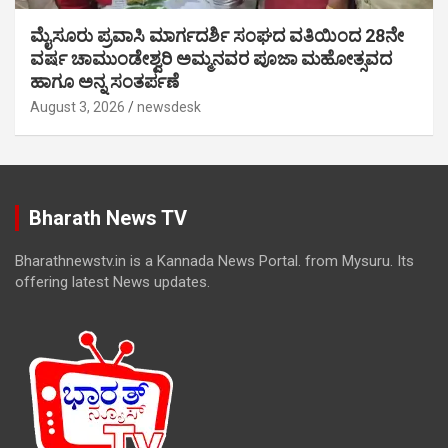
ಮೈಸೂರು ಪ್ರವಾಸಿ ಮಾರ್ಗದರ್ಶಿ ಸಂಘದ ವತಿಯಿಂದ 28ನೇ
ವರ್ಷ ಚಾಮುಂಡೇಶ್ವರಿ ಅಮ್ಮನವರ ಪೂಜಾ ಮಹೋತ್ಸವದ
ಹಾಗೂ ಅನ್ನ ಸಂತರ್ಪಣೆ
August 3, 2026
newsdesk
Bharath News TV
Bharathnewstv.in is a Kannada News Portal. from Mysuru. Its
offering latest News updates.