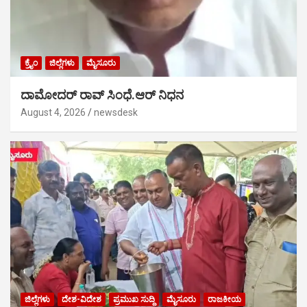
ಕ್ರೈಂ
ಜಿಲ್ಲೆಗಳು
ಮೈಸೂರು
ದಾಮೋದರ್ ರಾವ್ ಸಿಂಧೆ.ಆರ್ ನಿಧನ
August 4, 2026
newsdesk
ಜಿಲ್ಲೆಗಳು
ದೇಶ-ವಿದೇಶ
ಪ್ರಮುಖ ಸುದ್ದಿ
ಮೈಸೂರು
ರಾಜಕೀಯ