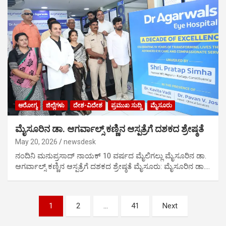
ಆರೋಗ್ಯ
ಜಿಲ್ಲೆಗಳು
ದೇಶ-ವಿದೇಶ
ಪ್ರಮುಖ ಸುದ್ದಿ
ಮೈಸೂರು
ಮೈಸೂರಿನ ಡಾ. ಆಗರ್ವಾಲ್ಸ್ ಕಣ್ಣಿನ ಆಸ್ಪತ್ರೆಗೆ ದಶಕದ ಶ್ರೇಷ್ಠತೆ
May 20, 2026
newsdesk
ನಂದಿನಿ ಮನುಪ್ರಸಾದ್ ನಾಯಕ್ 10 ವರ್ಷದ ಮೈಲಿಗಲ್ಲು ಮೈಸೂರಿನ ಡಾ.
ಆಗರ್ವಾಲ್ಸ್ ಕಣ್ಣಿನ ಆಸ್ಪತ್ರೆಗೆ ದಶಕದ ಶ್ರೇಷ್ಠತೆ ಮೈಸೂರು: ಮೈಸೂರಿನ ಡಾ.…
Posts
1
2
…
41
Next
pagination